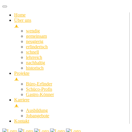
Home
Über uns
▲
wendig
gemeinsam
neugierig
erfinderisch
schnell
lehrreich
nachhaltig
historisch
Projekte
▲
Büro-Erfinder
Schüco-Profis
Gastro-Könner
Karriere
▲
Ausbildung
Jobangebote
Kontakt