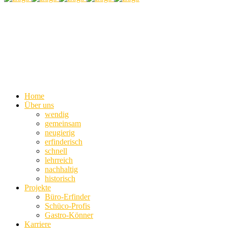
Home
Über uns
wendig
gemeinsam
neugierig
erfinderisch
schnell
lehrreich
nachhaltig
historisch
Projekte
Büro-Erfinder
Schüco-Profis
Gastro-Könner
Karriere