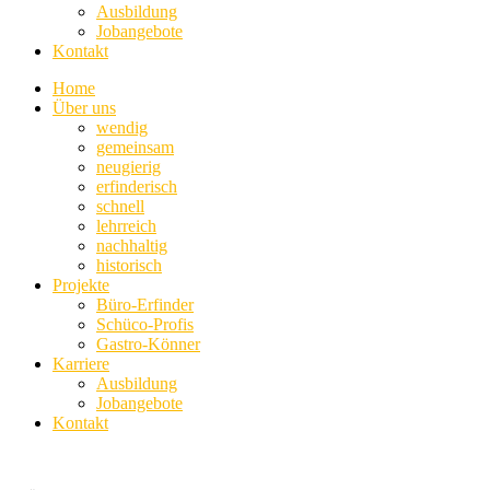
Ausbildung
Jobangebote
Kontakt
Home
Über uns
wendig
gemeinsam
neugierig
erfinderisch
schnell
lehrreich
nachhaltig
historisch
Projekte
Büro-Erfinder
Schüco-Profis
Gastro-Könner
Karriere
Ausbildung
Jobangebote
Kontakt