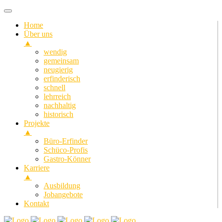
Home
Über uns
▲
wendig
gemeinsam
neugierig
erfinderisch
schnell
lehrreich
nachhaltig
historisch
Projekte
▲
Büro-Erfinder
Schüco-Profis
Gastro-Könner
Karriere
▲
Ausbildung
Jobangebote
Kontakt