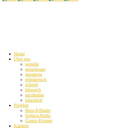
Home
Über uns
wendig
gemeinsam
neugierig
erfinderisch
schnell
lehrreich
nachhaltig
historisch
Projekte
Büro-Erfinder
Schüco-Profis
Gastro-Könner
Karriere