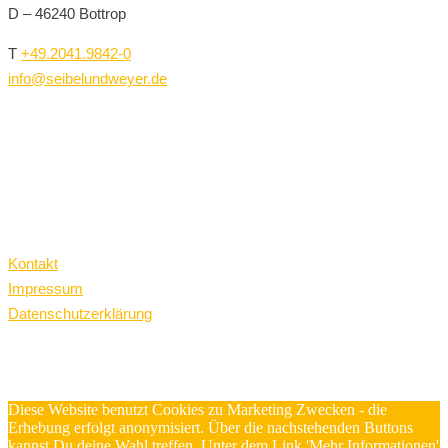
D – 46240 Bottrop
T
+49.2041.9842-0
info@seibelundweyer.de
Kontakt
Impressum
Datenschutzerklärung
Diese Website benutzt Cookies zu Marketing Zwecken - die
Erhebung erfolgt anonymisiert. Über die nachstehenden Buttons
kannst Du deine Wahl treffen. Unter dem Link 'Mehr Informationen'