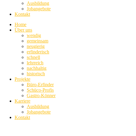
Ausbildung
Jobangebote
Kontakt
Home
Über uns
wendig
gemeinsam
neugierig
erfinderisch
schnell
lehrreich
nachhaltig
historisch
Projekte
Büro-Erfinder
Schüco-Profis
Gastro-Könner
Karriere
Ausbildung
Jobangebote
Kontakt