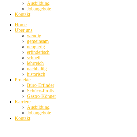
Ausbildung
Jobangebote
Kontakt
Home
Über uns
wendig
gemeinsam
neugierig
erfinderisch
schnell
lehrreich
nachhaltig
historisch
Projekte
Büro-Erfinder
Schüco-Profis
Gastro-Könner
Karriere
Ausbildung
Jobangebote
Kontakt