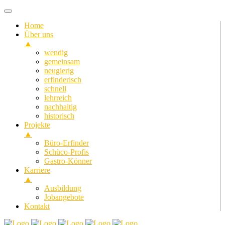
Home
Über uns
▲
wendig
gemeinsam
neugierig
erfinderisch
schnell
lehrreich
nachhaltig
historisch
Projekte
▲
Büro-Erfinder
Schüco-Profis
Gastro-Könner
Karriere
▲
Ausbildung
Jobangebote
Kontakt