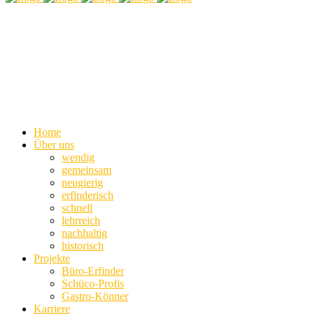
Home
Über uns
wendig
gemeinsam
neugierig
erfinderisch
schnell
lehrreich
nachhaltig
historisch
Projekte
Büro-Erfinder
Schüco-Profis
Gastro-Könner
Karriere